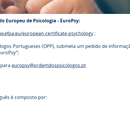
do Europeu de Psicologia - EuroPsy:
w.efpa.eu/european-certificate-psychology
;
logos Portugueses (OPP), submeta um pedido de informaçã
EuroPsy”;
 para
europsy@ordemdospsicologos.pt
guês é composto por: