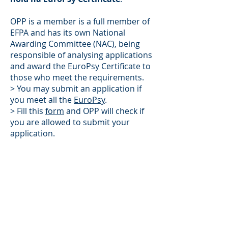
OPP is a member is a full member of
EFPA and has its own National
Awarding Committee (NAC), being
responsible of analysing applications
and award the EuroPsy Certificate to
those who meet the requirements.
> You may submit an application if
you meet all the
EuroPsy
.
> Fill this
form
and OPP will check if
you are allowed to submit your
application.
You cannot apply for EuroPsy
Certificate if:
Your country of practice has its own
NAC.
> It will be more suitable to
apply directly to that NAC. Check in
the map
here
which countries have a
NAC.